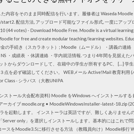
内容をそのまま同時配信を行います。履修者は Waseda Moodle
fcontents/…/start2. 配信方法, アップロード可能なファイル形式, 一度
 votes) - Download Moodle Free. Moodle is a virtual learning p
Moodle for free and create modular teaching/learning websites. E
奨学金の手続き（スカラネット）; Moodle（ムードル） ・講義の連
AINS ・成績表 ・休講連絡 ・学内就活情報. つまり4年間を見据えた
ネットからダウンロードして、在籍中の学生が所有するPC、 […] 学
必ず確認してください。 WEBメール Active!Mail 教育利用
r Class · シラバス（大教UNIPA
Moodle インストール大会配布資料) Moodle をWindows へインスト
ブ moodle.org • MoodleWindowsInstaller-latest-18.z
ラを起動します。 インストーラは英語ですが、難しくありません
「Server only」を選択しインストールします。基本的にはこれで問題な
コースをMoodle3.5に移行させる方法 （教職員向け）Moodle移行 W