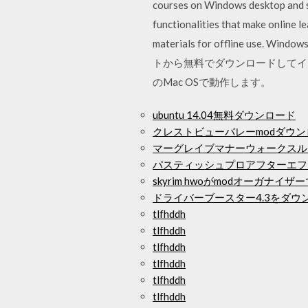
courses on Windows desktop and s
functionalities that make online l
materials for offline
トから無料でダウンロードしてインスト
のMac OSで動作します。
ubuntu 14.04無料ダウンロード
クレストビューバレーmodダウン
マーグレイブマナーウォークスル
パスティッシュプロアフターエフ
skyrim hwoがmodオーガナ
ドライバーブースター4.3をダウ
tlfhddh
tlfhddh
tlfhddh
tlfhddh
tlfhddh
tlfhddh