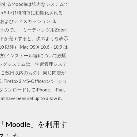
るMoodleは強力なシステムで
ion Site (1時間毎に初期化される
ュースおよびディスカッション. 3.
ますので、「ミーティング用Zoom
ードが完了すると、次のような表示
 Mac OS X 10.6 - 10.9 は
使い方(インストール編)について説明
ニングシステムは、学習管理システ
est-19（ここ数日以内のもの） 同じ問題が
Firefox3 MS-Officeのバージョ
e」をダウンロードしてiPhone、iPad、
ave been set up to allow it.
oodle」を利用す
スした。