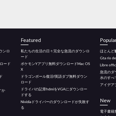
Featured
Popula
ダウンロ
私たちの生活の日々完全な急流のダウンロ
ほとんど
ード
Gta rio 
ンロード
ポケモンYアプリ無料ダウンロードMac OS
Libre o
X
急流のダ
ド
ドラゴンボール復活f英語ダブ無料ダウン
水のすべ
ロード
アイデア
ドライバの記章hdmiをVGAにダウンロー
すか
ドする
New
Nividiaドライバーのダウンロードが失敗す
る
電子書籍