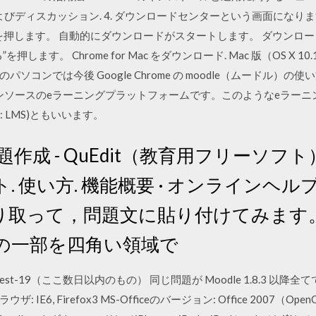
およびディスカッション. 4. ダウンロードセンターという画面になり
 を押します。 自動的にダウンロードがスタートします。 ダウンロ
。 Chrome for Mac をダウンロード. Mac 版（OS X 10.10 以降）
コンでは今後 Google Chrome の moodle（ムードル）の
ープンソースのeラーニングプラットフォームです。このようなeラー
tem : LMS)ともいいます。
題作成 - QuEdit（教育用フリーソフト
 使い方. 機能概要 · オンラインヘル
り取って，問題文に貼り付けてみます
面の一部を四角い領域で
e-latest-19（ここ数日以内のもの） 同じ問題が Moodle 1.8.3
ブラウザ: IE6, Firefox3 MS-Officeのバージョン: Office 2007（O