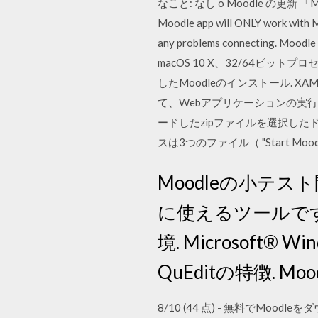
なこと: なし o Moodle の更新 「M
Moodle app will ONLY work with Mo
any problems connectin
macOS 10 X、32/64ビット
したMoodleのインストール. XA
て、Webアプリケーションの実行に必
ードしたzipファイルを選択し
スは3つのファイル（ "Start Mood
Moodleの小テス
に使えるツールです
境. Microsoft® W
QuEditの特徴. Mo
8/10 (44 点) - 無料でM