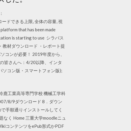
：
にアップロードできる上限, 全体の容量, 視
latform that has been made
ducation is starting to use シラバス
絡 ・教材ダウンロード ・レポート提
パソコンが必要！ 2019年度から、
生の皆さんへ：4/20以降、インタ
 (パソコン版・スマートフォン版);
ールする 鈴鹿工業高等専門学校 機械工学科
ip (2007/8/9ダウンロード 8．ダウン
ので手順通りインストールしてく
く Home 三重大学moodleニュ
ikiコンテンツをePub形式かPDF