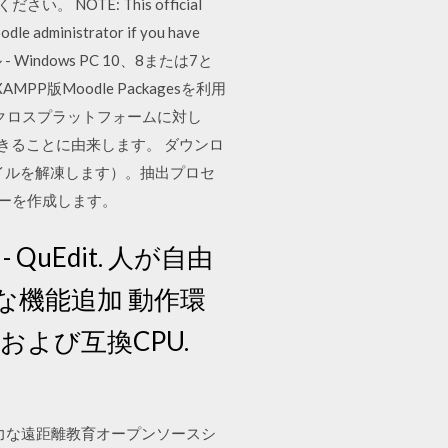
 ‎NOTE: This official
odle administrator if you have
- Windows PC 10、8または7と
P版Moodle Packagesを利用
risのクロスプラットフォームに対し
ールできることに由来します。 ダウンロ
イルを解凍します）。抽出プロセ
フォルダーを作成します。
uEdit. 人が自由
な機能追加 動作環
l x86および互換CPU.
めの強力な遠距離教育オープンソースシ