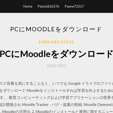
Home
Petzold56376
Payne72317
PCにMOODLEをダウンロード
EHRHARD22920
PCにMoodleをダウンロー
04.02.2021
s のディスク容量を気にすることなく、いつでも Google ドライブの
料でMoodleをダウンロード Moodleをインストールすれば学習を向上
。. 教育コンピューティングおよび学習アプリケーションの世界を提
され Moodle Tracker - バグ・提案の投稿. Moodle Demonstr
ki. 1. Moodleの活用法. 2. Moodleのインストールと運用に関する