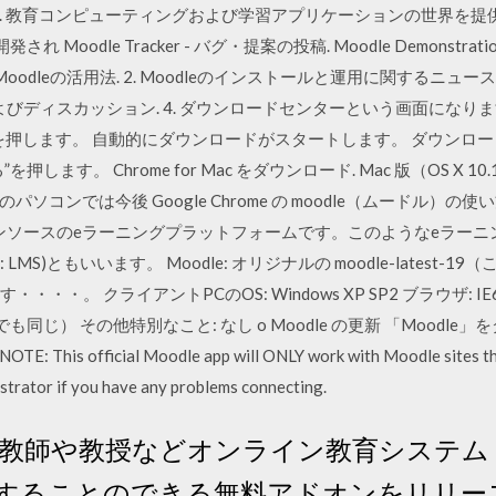
 教育コンピューティングおよび学習アプリケーションの世界を提供す
 Moodle Tracker - バグ・提案の投稿. Moodle Demonstrat
. 1. Moodleの活用法. 2. Moodleのインストールと運用に関するニ
およびディスカッション. 4. ダウンロードセンターという画面になり
 を押します。 自動的にダウンロードがスタートします。 ダウンロ
。 Chrome for Mac をダウンロード. Mac 版（OS X 10.10 以降）
コンでは今後 Google Chrome の moodle（ムードル）の
ープンソースのeラーニングプラットフォームです。このようなeラー
System : LMS)ともいいます。 Moodle: オリジナルの moodle-lat
・・・・。 クライアントPCのOS: Windows XP SP2 ブラウザ: IE6, 
ice 2.4でも同じ） その他特別なこと: なし o Moodle の更新 「Moodl
is official Moodle app will ONLY work with Moodle sites that h
strator if you have any problems connecting.
教師や教授などオンライン教育システム「M
することのできる無料アドオンをリリー