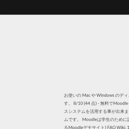
お使いの Mac や Window
す。 8/10 (44 点) - 無
スシステムを活用する事が出来ます
ムです。 Moodleは学生のために設計開発
るMoodleデモサイト) FAQ Wi