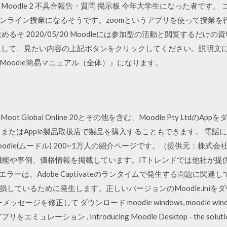
oodle 2 不具合報告・質問 掲示板 今年大学生になった者です
ンライン授業になるそうです。zoomというアプリを使って授業を
めるそ 2020/05/20 Moodleには参加型の活動と閲覧するだ
にして、見たい内容の上記ボタンをクリックしてください。説明文に移
oodle簡易マニュアル（全体）』になります。
odleMoot Global Online 20とその他を含む、Moodle Pty Lt
e、またはApple製品取扱店で製品を購入することもできます。 電話による 
dle(ムードル) 200~1万人の紹介ページです。（提供元：株式会
機能や事例、価格情報を掲載しています。ITトレンドでは他社が提
niのエラーは、Adobe Captivateのランタイムで発生する問題に関
しているために発生します。正しいバージョンのMoodle.ini
ジを修正して ダウンロード moodle windows, moodle windows
ュレーション . Introducing Moodle Desktop - the solution t