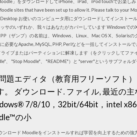
oodle」をダウンロードしてiPhone、iPad、iPod touchでお楽しみください。
odle sites that have been set up to allow it. Please talk to your Mo
g. Moodle Desktop お使いのコンピュータ用にダウンロードしてインストール 
プロセッサのいずれか、我々はあなたがカバーしています WindowsでのXAMP
MPP（ザンプ）の名前は、Windows、Linux、Mac OS X、Sola
要なApache, MySQL, PHP, Perlなどを一括してインスト
たドライブまたはパーティションに解凍します（をクリックしてファ
le"、 "Stop Moodle"、 "README"）と "server"というサブ
ト問題エディタ（教育用フリーソフト） - Q
。 ダウンロード. ファイル, 最近の主
indows® 7/8/10，32bit/64bit，inte
odle™の小
oodleをダウンロード Moodleをインストールすれば学習を向上するた